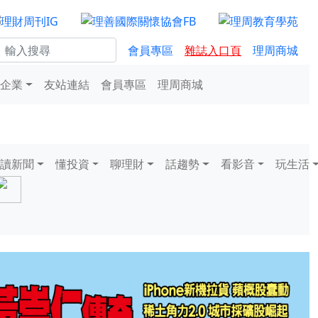
會員專區
雜誌入口頁
理周商城
企業
友站連結
會員專區
理周商城
讀新聞
懂投資
聊理財
話趨勢
看影音
玩生活