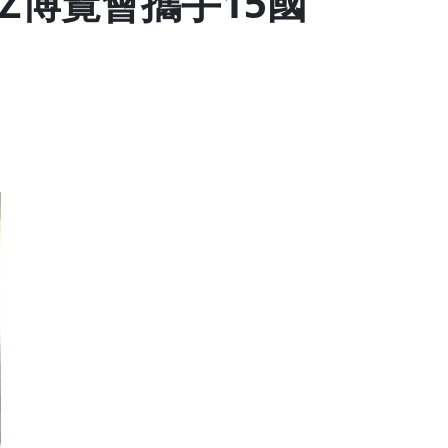
Z博覽會攜手15國