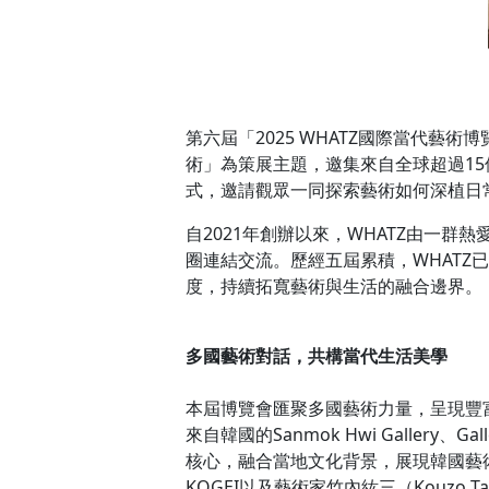
第六屆「2025 WHATZ國際當代藝
術」為策展主題，邀集來自全球超過1
式，邀請觀眾一同探索藝術如何深植日
自2021年創辦以來，WHATZ由一
圈連結交流。歷經五屆累積，WHAT
度，持續拓寬藝術與生活的融合邊界。
多國藝術對話，共構當代生活美學
本屆博覽會匯聚多國藝術力量，呈現豐
來自韓國的Sanmok Hwi Gallery、Ga
核心，融合當地文化背景，展現韓國藝術在材
KOGEI以及藝術家竹內紘三（Kouzo 