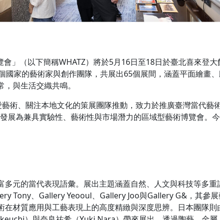
術博覽會」（以下簡稱WHATZ）將於5月16日至18日於臺北喜來
5個國家的藝術家與創作團隊，共展出65個展間，涵蓋平面繪畫
常，與生活交織共鳴。
群熱愛藝術、關注本地文化的策展團隊推動，致力於推廣臺灣當代
Z已發展為兼具實驗性、藝術性與市場潛力的區域型藝術博覽會。
富多元的當代表現語彙。展出主題涵蓋自然、人文與科技等多重
llery Tony、Gallery Yeooul、Gallery Joo與Galle
質應用與工藝表現上的高度精緻與深度思辨。日本團隊則由ArtShop
Takeuchi）與奈良祐希（Yuki Nara）帶來展出，透過陶