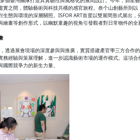
邀請多個臺灣團隊打造具實驗性與風格化的展間設計。今年，昴星
虛實之間，體驗藝術與科技共構的感官旅程。叁个山創藝所則以
生態與環境的深層關照。ISFOR ART首度以雙展間形式展出
與繪畫等創作形式，以幽默童趣的視角引發觀者對日常物件的全
彙
年局，透過展會現場的深度參與與推廣，實質搭建產官學三方合作
實務經驗與策展理解，進一步認識藝術市場的運作模式。這項合
與國際競爭力的新生力量。