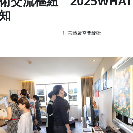
交流樞紐 2025WHAT
知
理善藝聚空間編輯