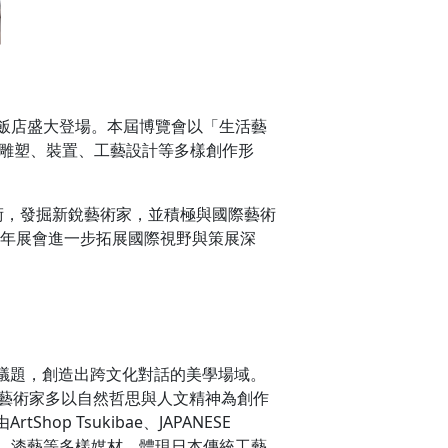
登大飯店盛大登場。本屆博覽會以「生活藝
、雕塑、裝置、工藝設計等多樣創作形
藝術，發掘新銳藝術家，並積極與國際藝術
今年展會進一步拓展國際視野與策展深
議題，創造出跨文化對話的美學場域。
ry G&，其參展藝術家多以自然哲思與人文精神為創作
 Tsukibae、JAPANESE
藝、金屬、漆藝等多樣媒材，體現日本傳統工藝