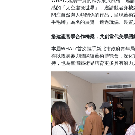
WHATZ延續一貫的跨界策展風格，
感的「太空虛擬世界」，邀請觀者穿梭
關注自然與人類關係的作品，呈現藝術對
手毛腳」為名的展覽，透過玩偶、裝置
搭建產官學合作橋梁，共創當代美學語
本屆WHATZ首次攜手新北市政府青
得以親身參與國際級藝術博覽會，深化
持，也為臺灣藝術界培育更多具有潛力