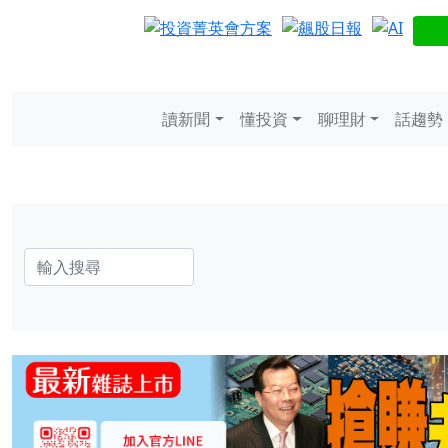
讀新聞
懂投資
聊理財
話趨勢