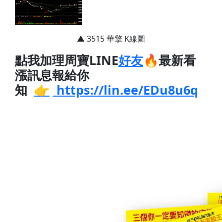
▲ 3515 華擎 K線圖
點我加理周寶LINE
好友
🔥最新看
漲訊息報給你
知
👉
https://lin.ee/EDu8u6q