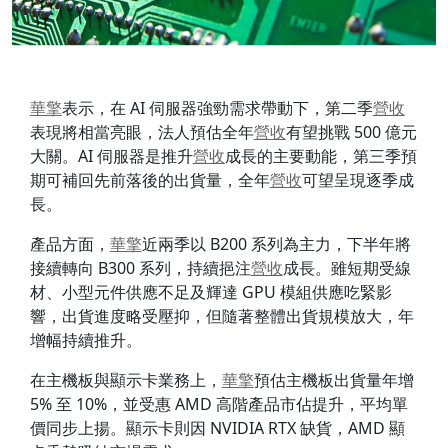
華擎
表示，在 AI 伺服器強勁需求帶動下，第二季
營收
表現將相當亮眼，法人預估全年
營收
有望挑戰 500 億元
大關。AI 伺服器是推升
營收
成長的主要動能，第三季預
期可補回先前落後的出貨量，全年
營收
可望呈現逐季成
長。
產品方面，
華擎
近兩季以 B200 系列為主力，下半年將
接續轉向 B300 系列，持續挹注
營收
成長。雖短期受線
材、小型元件供應不足及輝達 GPU 模組供應吃緊影
響，出貨進度略受壓抑，但隨著整體出貨規模放大，年
增幅持續推升。
在主機板與顯示卡業務上，
華擎
預估主機板出貨量年增
5% 至 10%，並受惠 AMD 高階產品市佔提升，平均單
價同步上揚。顯示卡則因 NVIDIA RTX 缺貨，AMD 顯