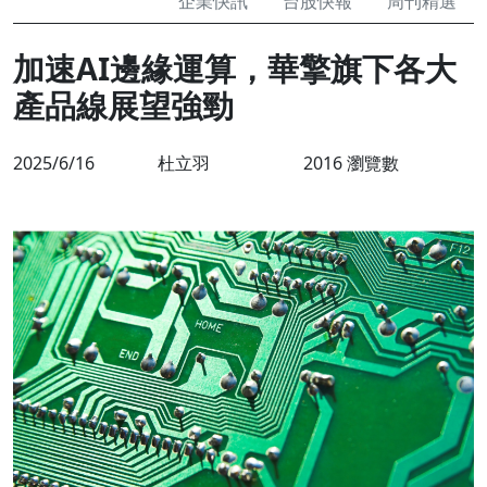
企業快訊
台股快報
周刊精選
加速AI邊緣運算，華擎旗下各大
產品線展望強勁
2025/6/16
杜立羽
2016 瀏覽數