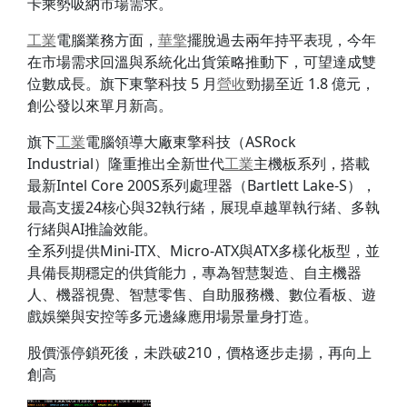
卡乘勢吸納市場需求。
工業
電腦業務方面，
華擎
擺脫過去兩年持平表現，今年
在市場需求回溫與系統化出貨策略推動下，可望達成雙
位數成長。旗下東擎科技 5 月
營收
勁揚至近 1.8 億元，
創公發以來單月新高。
旗下
工業
電腦領導大廠東擎科技（ASRock
Industrial）隆重推出全新世代
工業
主機板系列，搭載
最新Intel Core 200S系列處理器（Bartlett Lake-S），
最高支援24核心與32執行緒，展現卓越單執行緒、多執
行緒與AI推論效能。
全系列提供Mini-ITX、Micro-ATX與ATX多樣化板型，並
具備長期穩定的供貨能力，專為智慧製造、自主機器
人、機器視覺、智慧零售、自助服務機、數位看板、遊
戲娛樂與安控等多元邊緣應用場景量身打造。
股價漲停鎖死後，未跌破210，價格逐步走揚，再向上
創高