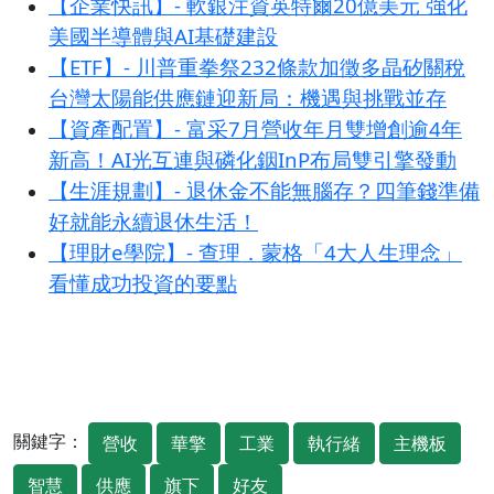
【企業快訊】- 軟銀注資英特爾20億美元 強化
美國半導體與AI基礎建設
【ETF】- 川普重拳祭232條款加徵多晶矽關稅
台灣太陽能供應鏈迎新局：機遇與挑戰並存
【資產配置】- 富采7月營收年月雙增創逾4年
新高！AI光互連與磷化銦InP布局雙引擎發動
【生涯規劃】- 退休金不能無腦存？四筆錢準備
好就能永續退休生活！
【理財e學院】- 查理．蒙格「4大人生理念」
看懂成功投資的要點
關鍵字：
營收
華擎
工業
執行緒
主機板
智慧
供應
旗下
好友