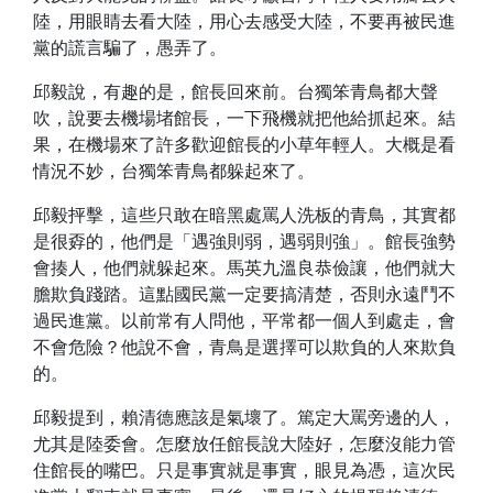
陸，用眼睛去看大陸，用心去感受大陸，不要再被民進
黨的謊言騙了，愚弄了。
邱毅說，有趣的是，館長回來前。台獨笨青鳥都大聲
吹，說要去機場堵館長，一下飛機就把他給抓起來。結
果，在機場來了許多歡迎館長的小草年輕人。大概是看
情況不妙，台獨笨青鳥都躲起來了。
邱毅抨擊，這些只敢在暗黑處罵人洗板的青鳥，其實都
是很孬的，他們是「遇強則弱，遇弱則強」。館長強勢
會揍人，他們就躲起來。馬英九溫良恭儉讓，他們就大
膽欺負踐踏。這點國民黨一定要搞清楚，否則永遠鬥不
過民進黨。以前常有人問他，平常都一個人到處走，會
不會危險？他說不會，青鳥是選擇可以欺負的人來欺負
的。
邱毅提到，賴清德應該是氣壞了。篤定大罵旁邊的人，
尤其是陸委會。怎麼放任館長說大陸好，怎麼沒能力管
住館長的嘴巴。只是事實就是事實，眼見為憑，這次民