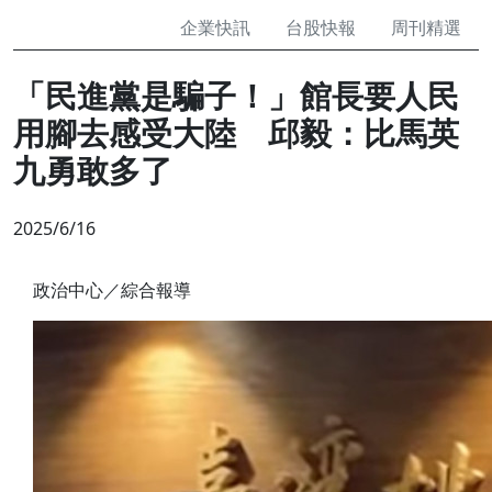
企業快訊
台股快報
周刊精選
「民進黨是騙子！」館長要人民
用腳去感受大陸 邱毅：比馬英
九勇敢多了
2025/6/16
政治中心／綜合報導