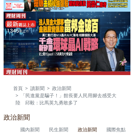
首頁
讀新聞
政治新聞
「民進黨是騙子！」館長要人民用腳去感受大
陸 邱毅：比馬英九勇敢多了
政治新聞
國內新聞
民生新聞
政治新聞
國際焦點