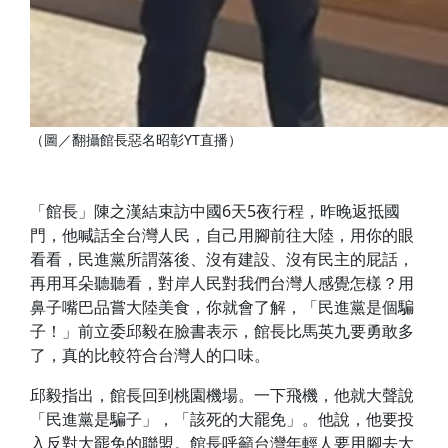
（圖／翻攝館長惡名昭彰YT直播）
「館長」陳之漢結束訪中國6天5夜行程，昨晚返抵國
門，他喊話全台灣人民，自己用腳前往大陸，用你的眼
看看，民進黨所謂落後、沒有建設、沒有民主的屁話，
再用耳朵聽聽看，對岸人民對我們台灣人感覺怎樣？用
鼻子嘴巴品嘗大陸美食，你就會了解，「民進黨是個騙
子！」前立委邱毅在臉書表示，館長比馬英九要勇敢多
了，真的比較符合台灣人的口味。
邱毅指出，館長回到桃園機場。一下飛機，他就大聲說
「民進黨是騙子」，「該死的大罷免」。他說，他要投
入反對大罷免的聯盟。館長呼籲台灣年輕人要用腳去大