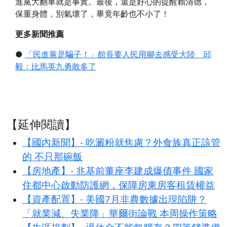
進黨大翻車就是事實。最後，還是好心的提醒賴清德，
保重身體，別氣壞了，畢竟年齡也不小了！
更多新聞推薦
●
「民進黨是騙子！」館長要人民用腳去感受大陸 邱
毅：比馬英九勇敢多了
【延伸閱讀】
【國內新聞】- 吃澱粉就焦慮？外食族真正該管
的 不只那碗飯
【房地產】- 兆基前董座李建成爆債事件 國家
住都中心啟動防護網，保障房東房客租賃權益
【資產配置】- 美國7月非農數據出現陷阱？
「就業減、失業降」華爾街論戰 本周操作策略