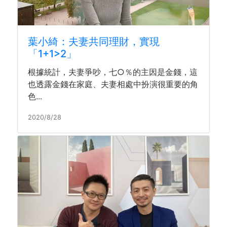
葉小綺：夫妻共同理財，實現
「1+1>2」
根據統計，夫妻爭吵，七○％的主因是金錢，這
也透露金錢在家庭、夫妻相處中扮演很重要的角
色...
2020/8/28