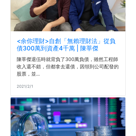
<余你理財>自創「無賴理財法」從負
債300萬到資產4千萬 | 陳莘傑
陳莘傑退伍時就背負了300萬負債，雖然工程師
收入還不錯，但都拿去還債，因領到公司配發的
股票，並...
2021/2/1