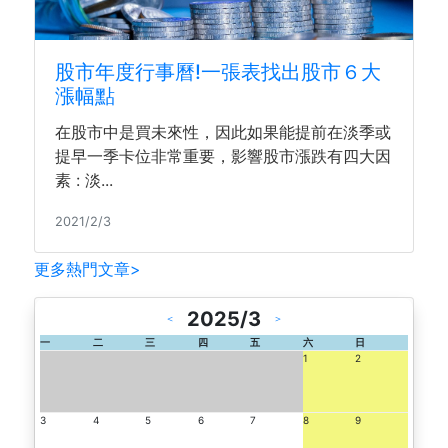
股市年度行事曆!一張表找出股市６大
漲幅點
在股市中是買未來性，因此如果能提前在淡季或
提早一季卡位非常重要，影響股市漲跌有四大因
素 : 淡...
2021/2/3
更多熱門文章>
2025/3
＜
＞
一
二
三
四
五
六
日
1
2
3
4
5
6
7
8
9