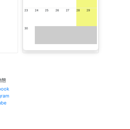
23
24
25
26
27
28
29
30
動態
book
gram
ube