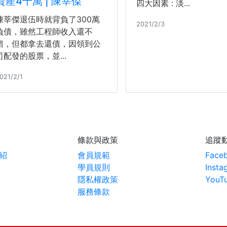
資產4千萬 | 陳莘傑
四大因素 : 淡...
陳莘傑退伍時就背負了300萬
2021/2/3
負債，雖然工程師收入還不
錯，但都拿去還債，因領到公
司配發的股票，並...
021/2/1
條款與政策
追蹤
紹
會員規範
Face
學員規則
Insta
隱私權政策
YouT
服務條款