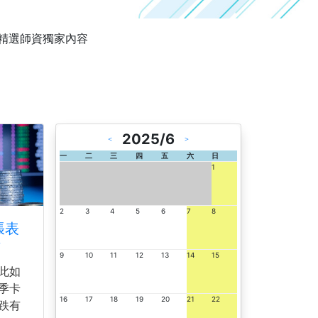
精選師資獨家內容
2025/6
＜
＞
一
二
三
四
五
六
日
1
2
3
4
5
6
7
8
張表
點
9
10
11
12
13
14
15
此如
季卡
16
17
18
19
20
21
22
跌有