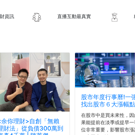
財資訊
直播互動最真實
股市年度行事曆!一
找出股市６大漲幅
在股市中是買未來性，因
<余你理財>自創「無賴
果能提前在淡季或提早一
理財法」從負債300萬到
位非常重要，影響股市漲