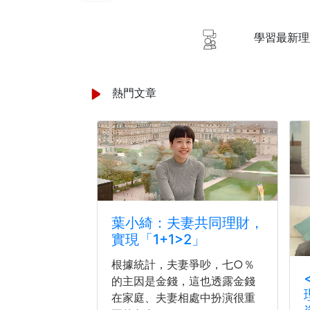
學習最新理
熱門文章
葉小綺：夫妻共同理財，
實現「1+1>2」
根據統計，夫妻爭吵，七○％
的主因是金錢，這也透露金錢
在家庭、夫妻相處中扮演很重