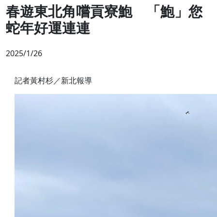
春遊東北角嚐貢寮鮑 「鮑」您
蛇年好運連連
2025/1/26
記者黃村杉／新北報導