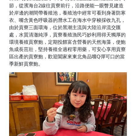
節，從濱海台2線往貢寮前行，沿路便能一眼瞥見建造
於岸邊的潮間帶養殖池，養殖池中經常可看到身著防寒
衣、嘴含黃色呼吸器的潛水工在海水中穿梭採收九孔，
由於貢寮三面環海，位於黑潮主流與大陸沿岸流交匯
處，水質清澈純淨，貢寮養殖漁民巧妙利用得天獨厚的
環境養殖貢寮鮑，定期投餵富含營養的天然海藻，使鮑
魚成長茁壯，堅持養殖全過程零用藥，可安心享用貢寮
區出產的貢寮鮑，歡迎闔家來東北角品嚐Q彈可口的當
季新鮮貢寮鮑。