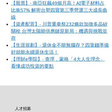
【股票】- 南亞狂飆49個月高！AI電子材料占
比衝57% 解密台塑四寶第三季營運三大成長曲
線
【資產配置】- 川普重拳祭232條款加徵多晶矽
關稅 台灣太陽能供應鏈迎新局：機遇與挑戰並
存
【生涯規劃】- 退休金不能無腦存？四筆錢準備
好就能永續退休生活！
【理財e學院】- 查理．蒙格「4大人生理念」
看懂成功投資的要點
人才招募