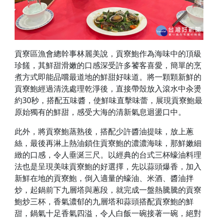
貢寮區漁會總幹事林麗美說，貢寮鮑作為海味中的頂級
珍饈，其鮮甜滑嫩的口感深受許多饕客喜愛，簡單的烹
煮方式即能品嚐最道地的鮮甜好味道。將一顆顆新鮮的
貢寮鮑經過清洗處理乾淨後，直接帶殼放入滾水中汆燙
約30秒，搭配五味醬，使鮮味直擊味蕾，展現貢寮鮑最
原始獨有的鮮甜，感受大海的清新氣息迴盪口中。
此外，將貢寮鮑蒸熟後，搭配少許醬油提味，放上蔥
絲，最後再淋上熱油鎖住貢寮鮑的濃濃海味，那鮮嫩細
緻的口感，令人垂涎三尺。以經典的台式三杯蠔油料理
法也是呈現美味貢寮鮑的好選擇，先以蒜頭爆香，加入
新鮮在地的貢寮鮑，倒入適量的蠔油、米酒、醬油拌
炒，起鍋前下九層塔與蔥段，就完成一盤熱騰騰的貢寮
鮑炒三杯，香氣濃郁的九層塔和蒜頭搭配貢寮鮑的鮮
甜，鍋氣十足香氣四溢，令人白飯一碗接著一碗，絕對