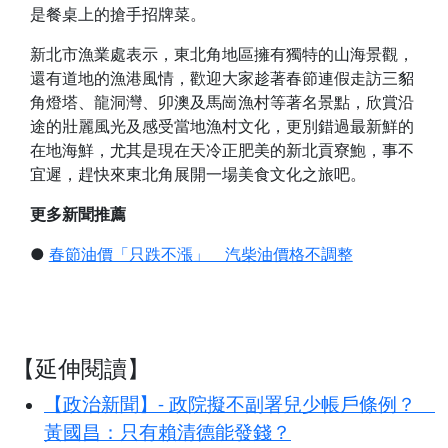
是餐桌上的搶手招牌菜。
新北市漁業處表示，東北角地區擁有獨特的山海景觀，
還有道地的漁港風情，歡迎大家趁著春節連假走訪三貂
角燈塔、龍洞灣、卯澳及馬崗漁村等著名景點，欣賞沿
途的壯麗風光及感受當地漁村文化，更別錯過最新鮮的
在地海鮮，尤其是現在天冷正肥美的新北貢寮鮑，事不
宜遲，趕快來東北角展開一場美食文化之旅吧。
更多新聞推薦
●
春節油價「只跌不漲」 汽柴油價格不調整
【延伸閱讀】
【政治新聞】- 政院擬不副署兒少帳戶條例？
黃國昌：只有賴清德能發錢？