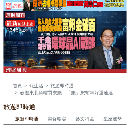
首頁
玩生活
旅遊即時通
春遊東北角嚐貢寮鮑 「鮑」您蛇年好運連連
旅遊即時通
旅遊即時通
美食饗宴
藝文特區
星座運勢