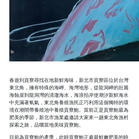
春遊到貢寮尋找在地新鮮海味，新北市貢寮區位於台灣
東北角，擁有特殊的海岬、海灣地形，從龍洞岬的壯麗
海蝕崖到龍洞灣的清澈海水，海浪拍岸使潮汐新鮮海水
中充滿著氧氣，東北角養殖漁民正巧利用這個獨特的環
境在潮間帶養殖池中養殖貢寮鮑。當前正是貢寮鮑最為
肥美的季節，新北市漁業處邀請大家來一趟東北角漁村
探索之旅，品嚐當地美味貢寮鮑。
目前為貢寮鮑的產季，此時貢寮鮑正處最鮮嫩肥美的時