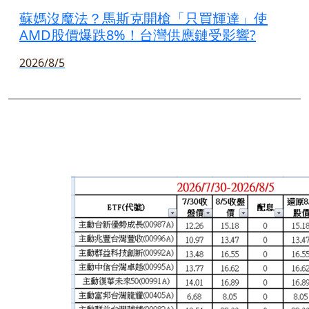
蘇媽沒魔法？馬斯克開槍「只買輝達」使
AMD股價爆跌8%！台灣供應鏈受影響?
2026/8/5