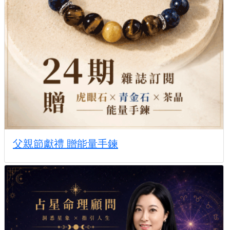
父親節獻禮 贈能量手鍊