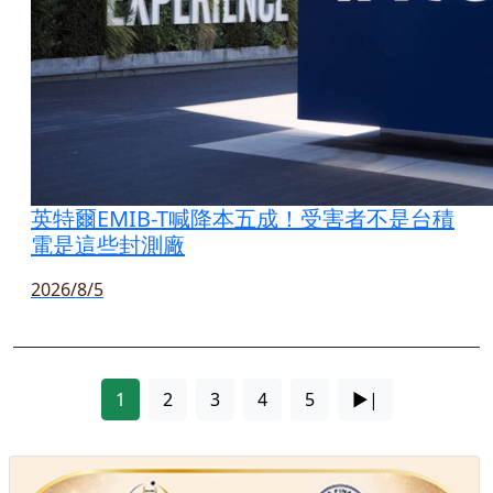
英特爾EMIB-T喊降本五成！受害者不是台積
電是這些封測廠
2026/8/5
1
2
3
4
5
►|