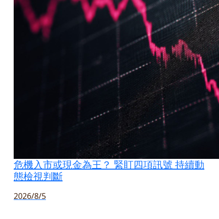
危機入市或現金為王？ 緊盯四項訊號 持續動
態檢視判斷
2026/8/5