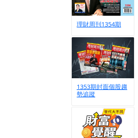
理財周刊1354期
1353期封面個股趨
勢追蹤