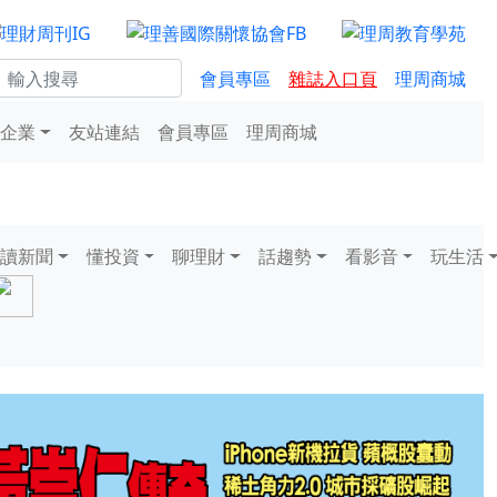
會員專區
雜誌入口頁
理周商城
企業
友站連結
會員專區
理周商城
讀新聞
懂投資
聊理財
話趨勢
看影音
玩生活