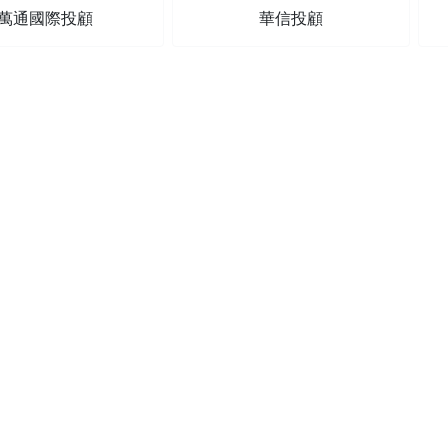
萬通國際投顧
華信投顧