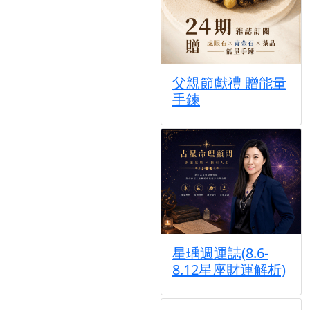
父親節獻禮 贈能量
手鍊
星瑀週運誌(8.6-
8.12星座財運解析)