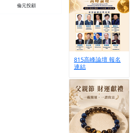
倫元投顧
815高峰論壇 報名
連結