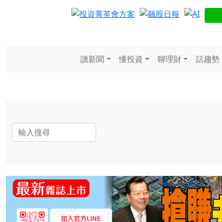
讀新聞
懂投資
聊理財
話趨勢