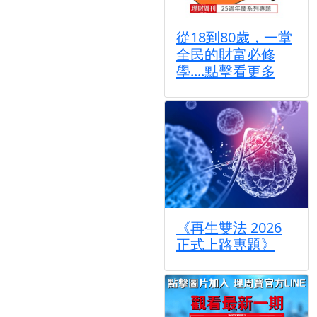
從18到80歲，一堂
全民的財富必修
學....點擊看更多
《再生雙法 2026
正式上路專題》