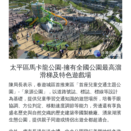
太平區馬卡龍公園-擁有全國公園最高溜
滑梯及特色遊戲場
陳局長表示，春遊城區首推東區「首座兒童交通主題公
園」-「泉源公園」，以道路號誌、標誌、標線等設計
為基礎，提供兒童學習交通知識的遊憩場所，培養手眼
協調、方位判定、移動速度調節等能力，旁邊還有享負
盛名歷史與自然交織的歷史建築帝國製糖廠、湧泉湖濱
生態公園，提供親子同遊或情侶出遊全都超適合。