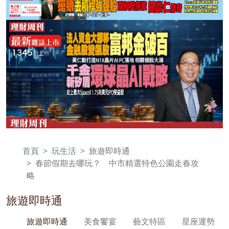
首頁
玩生活
旅遊即時通
春節假期去哪玩？ 中市精選特色公園走春攻
略
旅遊即時通
旅遊即時通
美食饗宴
藝文特區
星座運勢