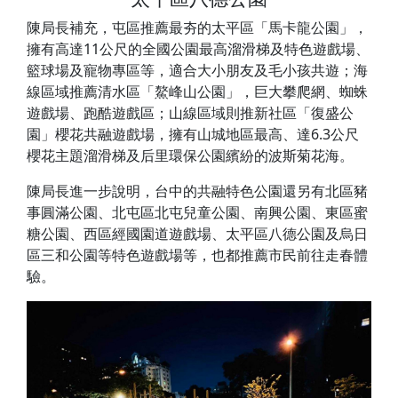
陳局長補充，屯區推薦最夯的太平區「馬卡龍公園」，
擁有高達11公尺的全國公園最高溜滑梯及特色遊戲場、
籃球場及寵物專區等，適合大小朋友及毛小孩共遊；海
線區域推薦清水區「鰲峰山公園」，巨大攀爬網、蜘蛛
遊戲場、跑酷遊戲區；山線區域則推新社區「復盛公
園」櫻花共融遊戲場，擁有山城地區最高、達6.3公尺
櫻花主題溜滑梯及后里環保公園繽紛的波斯菊花海。
陳局長進一步說明，台中的共融特色公園還另有北區豬
事圓滿公園、北屯區北屯兒童公園、南興公園、東區蜜
糖公園、西區經國園道遊戲場、太平區八德公園及烏日
區三和公園等特色遊戲場等，也都推薦市民前往走春體
驗。