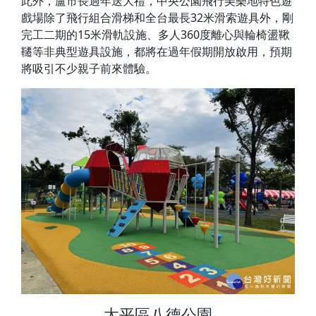
此外，盧市長過年送大禮，中央公園飛行美樂地特色遊
戲場除了飛行組合滑梯和全台最長32米滑索遊具外，剛
完工二期的15米滑軌設施、多人360度離心與輪椅盪鞦
韆等非典型遊具設施，都將在過年假期開放啟用，預期
將吸引不少親子前來體驗。
太平區八德公園