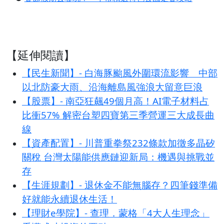
【延伸閱讀】
【民生新聞】- 白海豚颱風外圍環流影響 中部
以北防豪大雨、沿海離島風強浪大留意巨浪
【股票】- 南亞狂飆49個月高！AI電子材料占
比衝57% 解密台塑四寶第三季營運三大成長曲
線
【資產配置】- 川普重拳祭232條款加徵多晶矽
關稅 台灣太陽能供應鏈迎新局：機遇與挑戰並
存
【生涯規劃】- 退休金不能無腦存？四筆錢準備
好就能永續退休生活！
【理財e學院】- 查理．蒙格「4大人生理念」