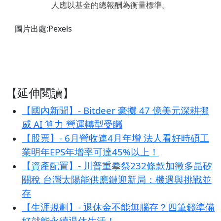
人應以基金的總報酬為衡量標準。
圖片出處:Pexels
【延伸閱讀】
【國內新聞】- Bitdeer 豪擲 47 億美元深耕挪
威 AI 算力 營運轉型受矚
【股票】- 6月營收連4月年增 法人看好時碩工
業明年EPS年增率可達45%以上！
【資產配置】- 川普重拳祭232條款加徵多晶矽
關稅 台灣太陽能供應鏈迎新局：機遇與挑戰並
存
【生涯規劃】- 退休金不能無腦存？四筆錢準備
好就能永續退休生活！