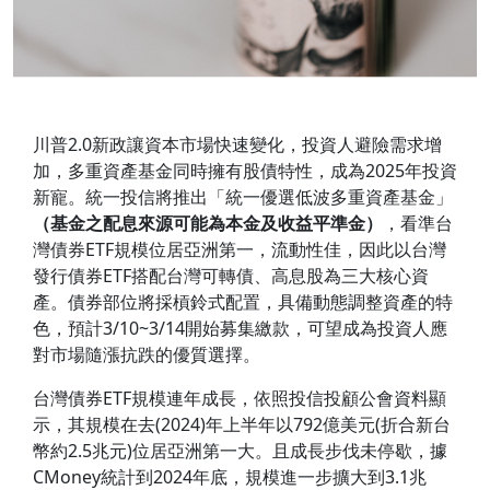
川普2.0新政讓資本市場快速變化，投資人避險需求增
加，多重資產基金同時擁有股債特性，成為2025年投資
新寵。統一投信將推出「統一優選低波多重資產基金」
（基金之配息來源可能為本金及收益平準金）
，看準台
灣債券ETF規模位居亞洲第一，流動性佳，因此以台灣
發行債券ETF搭配台灣可轉債、高息股為三大核心資
產。債券部位將採槓鈴式配置，具備動態調整資產的特
色，預計3/10~3/14開始募集繳款，可望成為投資人應
對市場隨漲抗跌的優質選擇。
台灣債券ETF規模連年成長，依照投信投顧公會資料顯
示，其規模在去(2024)年上半年以792億美元(折合新台
幣約2.5兆元)位居亞洲第一大。且成長步伐未停歇，據
CMoney統計到2024年底，規模進一步擴大到3.1兆