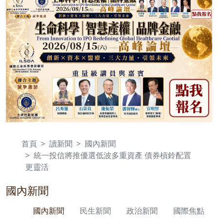
首頁
讀新聞
國內新聞
統一投信將推優選低波多重資產 債券槓鈴配置
更靈活
國內新聞
國內新聞
民生新聞
政治新聞
國際焦點