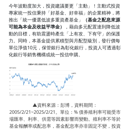
今年波動度加大，投資建議要更「主動」！主動式投資
專家統一投信秉持「好基金、好幸福」的企業精神，將
推出「統一優選低波多重資產基金」
（基金之配息來源
可能為本金及收益平準金）
，藉由多元配置達到降低波
動的目標，有助震盪時產生「上有攻、下有守」的保護
力。同時，本基金提供累積型與月配型級別，發行價每
單位淨值10元，保管銀行為彰化銀行，投資人可透過彰
化銀行等銷售機構或統一投信申購。
▲資料來源：彭博，資料期間：
2005/2/21~2025/2/21。單位：% 債券殖利率可能受市
場匯率、利率、供需等因素影響而變動。殖利率不等於
基金報酬率或配息率，基金配息率亦非固定不變，投資