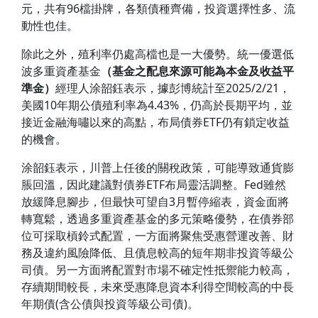
元，共有96檔掛牌，各類債種齊備，投資選擇性多、流
動性也佳。
除此之外，殖利率仍處高檔也是一大優勢。統一優選低
波多重資產基金
（基金之配息來源可能為本金及收益平
準金）
經理人涂韶鈺表示，據彭博統計至2025/2/21，
美國10年期公債殖利率為4.43%，仍高於長期平均，並
接近金融海嘯以來的高點，布局債券ETF仍有鎖定收益
的機會。
涂韶鈺表示，川普上任後的關稅政策，可能導致通貨膨
脹回溫，因此建議對債券ETF布局靈活調整。Fed雖然
放緩降息腳步，但最快可望自3月暫停縮表，資金面將
轉寬鬆，透過多重資產基金的多元策略優勢，在債券部
位可採取槓鈴式配置，一方面將聚焦受惠營運改善、財
務及違約風險降低、且債息較高的短年期非投資等級公
司債。另一方面將配置對市場不確定性抵禦能力較高，
存續期間較長，未來受惠降息資本利得空間較高的中長
年期債(含公債與投資等級公司債)。