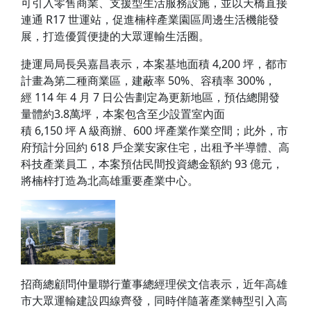
可引入零售商業、支援型生活服務設施，並以天橋直接
連通 R17 世運站，促進楠梓產業園區周邊生活機能發
展，打造優質便捷的大眾運輸生活圈。
捷運局局長吳嘉昌表示，本案基地面積 4,200 坪，都市
計畫為第二種商業區，建蔽率 50%、容積率 300%，
經 114 年 4 月 7 日公告劃定為更新地區，預估總開發
量體約3.8萬坪，本案包含至少設置室內面
積 6,150 坪 A 級商辦、600 坪產業作業空間；此外，市
府預計分回約 618 戶企業安家住宅，出租予半導體、高
科技產業員工，本案預估民間投資總金額約 93 億元，
將楠梓打造為北高雄重要產業中心。
招商總顧問仲量聯行董事總經理侯文信表示，近年高雄
市大眾運輸建設四線齊發，同時伴隨著產業轉型引入高