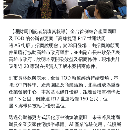
【理財周刊記者顏瓊真報導】全台首例結合產業園區
及 TOD 的公辦都更案「高雄捷運 R17 世運站周
邊 A5 街廓」招商說明會，於28日登場，由招商總顧問
仲量聯行協助高雄市政府舉辦，並由副市長林欽榮代表
高雄市政府，說明本案開發效益及招商條件，現場共計
吸引近 20 家潛在投資人了解本案招商條件。
副市長林欽榮表示，全台 TOD 軌道經濟持續發燒，串
聯北中南科學、產業園區及商業活動，北高雄成為重要
產業發展中心，本案基地條件優越，距離台積電楠梓廠
僅 1.5 公里，離捷運 R17 世運站僅 150 公尺，位
居 S 廊帶科技軸心優勢區位。
透過公辦都更方式活化原中油煉油廠區，未來將興建商
辦及企業安家住宅供半導體、AI 產業進駐使用，低樓層