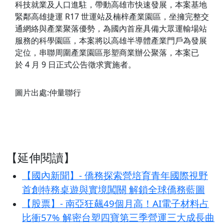
科技就業及人口進駐，帶動高雄市快速發展，本案基地
緊鄰高雄捷運 R17 世運站及楠梓產業園區，坐擁完整交
通網絡與產業聚落優勢，為國內首座具備大眾運輸場站
服務的科學園區，本案將以高雄半導體產業門戶為發展
定位，串聯周圍產業園區形塑商業辦公聚落，本案已
於 4 月 9 日正式公告徵求實施者。
圖片出處:仲量聯行
【延伸閱讀】
【國內新聞】- 僑務探索營培育青年國際視野
首創特務桌遊與實境闖關 解鎖全球僑務藍圖
【股票】- 南亞狂飆49個月高！AI電子材料占
比衝57% 解密台塑四寶第三季營運三大成長曲