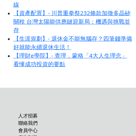
線
【資產配置】- 川普重拳祭232條款加徵多晶矽
關稅 台灣太陽能供應鏈迎新局：機遇與挑戰並
存
【生涯規劃】- 退休金不能無腦存？四筆錢準備
好就能永續退休生活！
【理財e學院】- 查理．蒙格「4大人生理念」
看懂成功投資的要點
人才招募
聯絡我們
會員中心