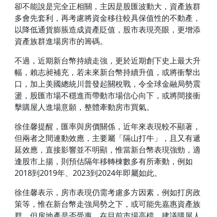
卻不能說是完全正相關，主因是股匯波動大，資產族群
多會先套利，再考慮將資金移往較具保值性的不動產，
以降低通貨膨脹造成資產貶值，股市表現亮眼，更增添
資產族群進場房市的籌碼。
不過，近期新台幣持續走強，更於近期創下史上最大升
幅，賴志昶補充，若未來新台幣持續升值，或將衝擊出
口，加上美國總統川普發起關稅戰，令全球金融局勢震
盪，股匯市場不穩進而帶動市場信心向下，或將間接衝
擊購屋人進場意願，整體牽動房市買氣。
徐佳馨提醒，匯率與房價關係，近年來表現較不顯著，
但兩者之間連動效應，主要屬「隔山打牛」，且又有遞
延效應，直接影響並不明顯，惟當新台幣表現強勁，適
逢股市上揚，則預估隔年移轉棟數多有所牽動，例如
2018到2019年、2023到2024年即屬如此。
徐佳馨表示，房市表現仍需考慮多方因素，例如打房政
策等，惟在新台幣走強局勢之下，或可能先嘉惠資產族
群，但房地產是否受惠，在目前市場高檔，建議購屋人