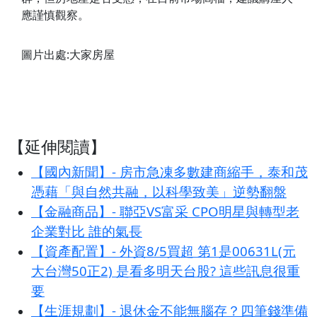
應謹慎觀察。
圖片出處:大家房屋
【延伸閱讀】
【國內新聞】- 房市急凍多數建商縮手，泰和茂
憑藉「與自然共融，以科學致美」逆勢翻盤
【金融商品】- 聯亞VS富采 CPO明星與轉型老
企業對比 誰的氣長
【資產配置】- 外資8/5買超 第1是00631L(元
大台灣50正2) 是看多明天台股? 這些訊息很重
要
【生涯規劃】- 退休金不能無腦存？四筆錢準備