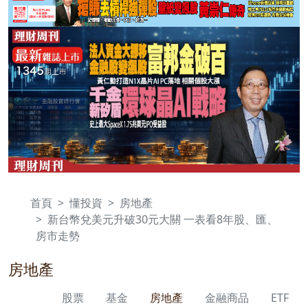
首頁
懂投資
房地產
新台幣兌美元升破30元大關 一表看8年股、匯、
房市走勢
房地產
股票
基金
房地產
金融商品
ETF