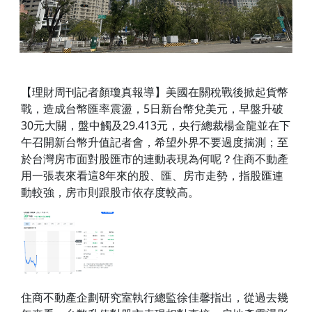
【理財周刊記者顏瓊真報導】美國在關稅戰後掀起貨幣
戰，造成台幣匯率震盪，5日新台幣兌美元，早盤升破
30元大關，盤中觸及29.413元，央行總裁楊金龍並在下
午召開新台幣升值記者會，希望外界不要過度揣測；至
於台灣房市面對股匯市的連動表現為何呢？住商不動產
用一張表來看這8年來的股、匯、房市走勢，指股匯連
動較強，房市則跟股市依存度較高。
住商不動產企劃研究室執行總監徐佳馨指出，從過去幾