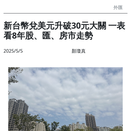
外匯
新台幣兌美元升破30元大關 一表
看8年股、匯、房市走勢
2025/5/5
顏瓊真