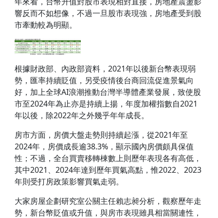
年來看，台幣升值對股市表現相對直接，房地產震盪影
響反而不如想像，不過一旦股市表現強，房地產受到股
市牽動較為明顯。
根據財政部、內政部資料，2021年以後新台幣表現弱
勢，匯率持續貶值，另受疫情後台商回流促進景氣向
好，加上全球AI浪潮推動台灣半導體產業發展，致使股
市至2024年為止亦是持續上揚，年度加權指數自2021
年以後，除2022年之外幾乎年年成長。
房市方面，房價大盤走勢則持續起漲，從2021年至
2024年，房價成長逾38.3%，顯示國內房價頗具保值
性；不過，全台買賣移轉棟數上則歷年表現各有高低，
其中2021、2024年達到歷年買氣高點，惟2022、2023
年則受打房政策影響買氣走弱。
大家房屋企劃研究室公關主任賴志昶分析，觀察歷年走
勢，新台幣貶值或升值，與房市表現雖具相當關連性，