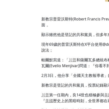
新教宗普雷沃斯特(Robert Francis P
面，
顯示雖然他是登記的共和黨員，但多年
現年69歲的普雷沃斯特在X平台使用@dr
說法；
帕爾默寫道：「
川普
和薩爾瓦多總統布格磊
瓦爾(Evelio Menjivar)問道
2月3日，他分享「全國天主教報導者」(Na
新教宗是登記的共和黨員，投票紀錄顯
川普
第一任期內，良14世也積極參與
美
『
美國
歷史上的黑暗時刻，全世界都在