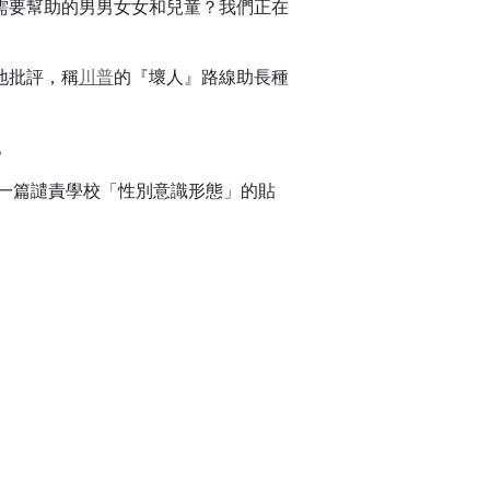
需要幫助的男男女女和兒童？我們正在
地批評，稱
川普
的『壞人』路線助長種
。
一篇譴責學校「性別意識形態」的貼