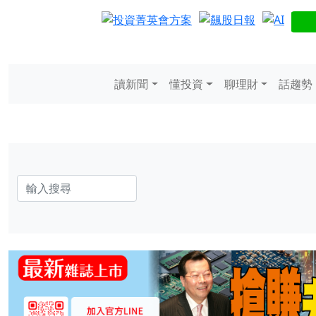
讀新聞
懂投資
聊理財
話趨勢