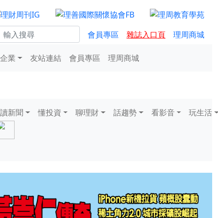
會員專區
雜誌入口頁
理周商城
企業
友站連結
會員專區
理周商城
讀新聞
懂投資
聊理財
話趨勢
看影音
玩生活