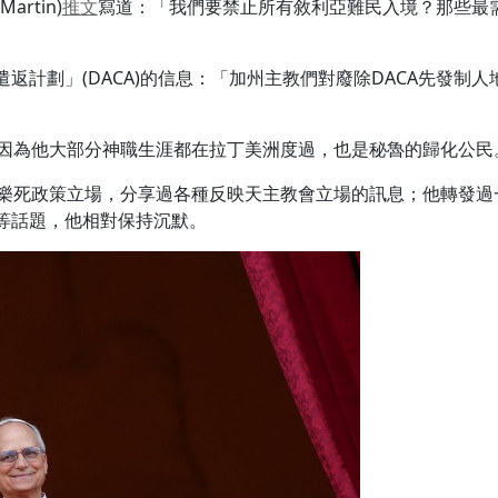
rtin)
推文
寫道：「我們要禁止所有敘利亞難民入境？那些最
返計劃」(DACA)的信息：「加州主教們對廢除DACA先發制人
，因為他大部分神職生涯都在拉丁美洲度過，也是秘魯的歸化公民
安樂死政策立場，分享過各種反映天主教會立場的訊息；他轉發過
等話題，他相對保持沉默。