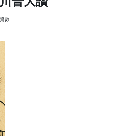
 川普大讚
瀏覽數