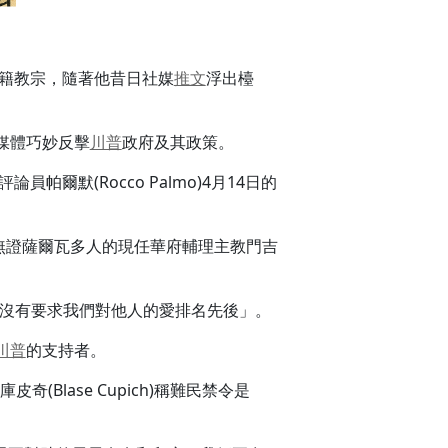
籍教宗，隨著他昔日社媒
推文
浮出檯
媒體巧妙反擊
川普
政府及其政策。
員帕爾默(Rocco Palmo)4月14日的
無證薩爾瓦多人的現任華府輔理主教門吉
了：耶穌並沒有要求我們對他人的愛排名先後」。
川普
的支持者。
奇(Blase Cupich)稱難民禁令是