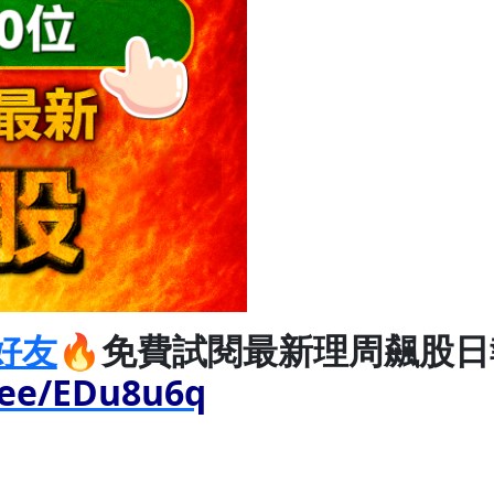
好友
🔥免費試閱最新理周飆股日
n.ee/EDu8u6q