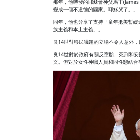
那年，他轉發的耶穌會神父馬丁(James Ma
變成一個不道德的國家。耶穌哭了。」
同年，他也分享了支持「童年抵美暫緩遣
族主義和本土主義」。
良14世對移民議題的立場不令人意外
良14世對於政府有關反墮胎、死刑和
文。但對於女性神職人員和同性戀結合