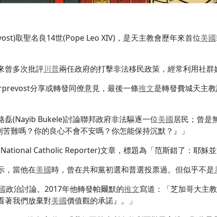
revost)取聖名良14世(Pope Leo XIV)，是天主教會歷年來首位
美國
來曾多次批評
川普
兩任政府的打擊非法移民政策，經常利用社群
prevost分享或轉發同僚意見，最後一條
推文
是轉發費城天主教評論
(Nayib Bukele)討論聯邦政府非法驅逐一位
美國
居民；曾是
：『你看不到苦難嗎？你的良心不會不安嗎？你怎能保持沉默？』」
tional Catholic Reporter)文章，標題為「范斯錯
示，當他在
美國
時，曾在共和黨初選和普選投票過。但似乎不是
國
政治討論。2017年他轉發帕爾默的
推文
寫道：「芝加哥大主教庫皮
看著我們放棄對
美國
價值觀的承諾』。」