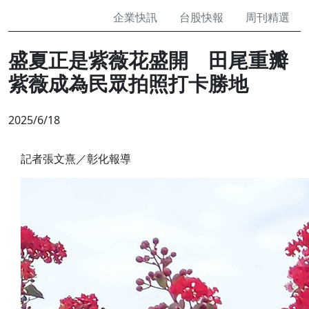
企業快訊
台股快報
周刊精選
盛夏正是紫薇花盛開 田尾重瓣
紫薇成為民眾拍照打卡勝地
2025/6/18
記者張文熹／彰化報導