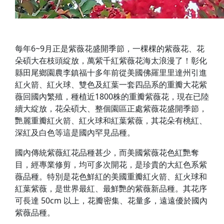
每年6~9月正是紫薇花盛開季節，一棵棵的紫薇花、花
朵碩大在枝頭綻放，萬紫千紅紫薇花海太浪漫了！彰化
縣田尾鄉園農李鎮福十多年前從美國佛羅里里達州引進
紅火箭、紅火球、雙色及紅葉一套四品系的重瓣大花紫
薇回國內繁殖，種植近1800株的重瓣紫薇花，現在已陸
續大綻放，花朵碩大、整個園區正處紫薇花盛開季節，
艷麗重瓣紅火箭、紅火球和紅葉紫薇，其花朵有桃紅、
深紅及白色等這是國內罕見品種。
國內傳統紫薇紅花品種甚少，而美國紫薇花色紅艷奪
目，經專業修剪，均可多次開花，是珍貴的大紅色系紫
薇品種。特別是花色鮮紅的美國重瓣紅火箭、紅火球和
紅葉紫薇，是世界最紅、最鮮艷的紫薇新品種。其花序
可長達 50cm 以上，花瓣密集、花量多，遠遠優於國內
紫薇品種。