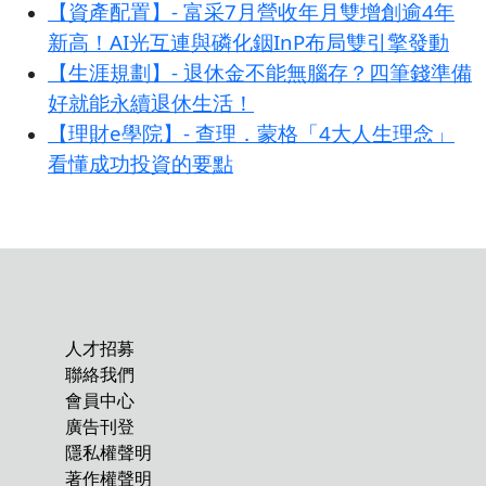
【資產配置】- 富采7月營收年月雙增創逾4年
新高！AI光互連與磷化銦InP布局雙引擎發動
【生涯規劃】- 退休金不能無腦存？四筆錢準備
好就能永續退休生活！
【理財e學院】- 查理．蒙格「4大人生理念」
看懂成功投資的要點
人才招募
聯絡我們
會員中心
廣告刊登
隱私權聲明
著作權聲明