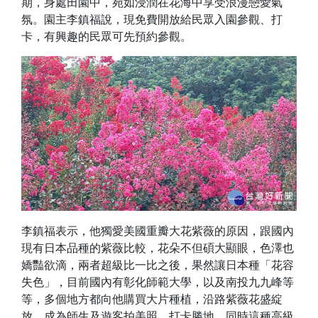
期，身處田園中，宛如浸潤在花海中享受浪漫戀愛氣
氛。園主李鎮福說，現免費開放給民眾入園參觀、打
卡，有興趣的民眾可先預約參觀。
李鎮福表示，他獨愛美國重瓣大花紫薇的原因，跟國內
現有日本品種的紫薇比較，花朵不但碩大顯眼，色澤也
嬌豔欲滴，兩者超級比一比之後，果然讓日本種「花容
失色」，目前國內有彰化師範大學，以及南投九九峰等
等，多個地方都向他購買大片種植，沿路紫薇花盛綻
放，成為師生及遊客拍美照、打卡勝地。同時這種高級