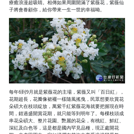
療癒浪漫超吸睛。相傳如果周圍開滿了紫薇花，紫薇仙
子將會眷顧你，給你帶來一生一世的幸福呦。
每年6到9月就是紫薇花的主場，紫薇又叫「百日紅」，
花期超長，花瓣像裙襬一樣隨風搖曳，民眾想要欣賞花
朵碩大在枝頭綻放，萬紫千紅紫薇花海就要把握現在時
間，錯過盛開賞花期，就只能等到明年了。每棵枝頭成
串花朵碩大、整片花園、艷麗的花朵，有桃紅、鮮紅、
深紅及白色等，這是都是國內罕見品種，現正處開花