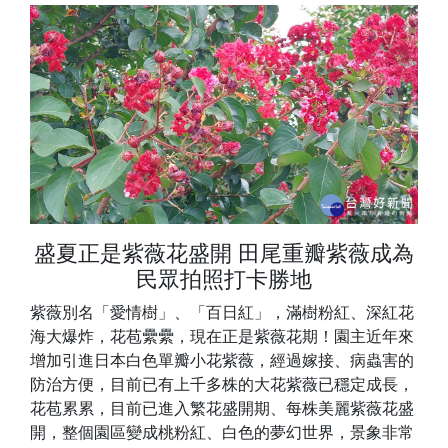
盛夏正是紫薇花盛開 田尾重瓣紫薇成為
民眾拍照打卡勝地
紫薇別名「愛情樹」、「百日紅」，滿樹粉紅、深紅花
海大爆炸，花苞纍纍，現在正是紫薇花期！園主近年來
增加引進日本白色單
瓣
小花紫薇，經過嫁接、病蟲害的
防治方便，目前已有上千多株的大花紫薇已穩定成長，
花苞累累，目前已進入繁花盛開期、每株美麗紫薇花盛
開，整個園區變成桃粉紅、白色的夢幻世界，景象非常