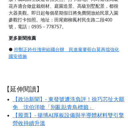
花卉適合做盆栽樹材、庭園造景、高級別墅配景，都很
大器美觀。即日起每個星期假日將免費開放給民眾入園
參觀打卡拍照。地址：田尾鄉柳鳳村民生路二段
400
號，電話：0935－778757。
更多新聞推薦
●
控鄭正鈐任洩密給國台辦 民進黨要藍白莫再擋強化
國安措施
【延伸閱讀】
【政治新聞】- 東發號遭洗負評！徐巧芯扯大罷
免 沈伯洋嗆「別亂貼青鳥標籤」
【股票】- 揚博AI厚板設備與半導體材料雙引擎
營收持續升溫