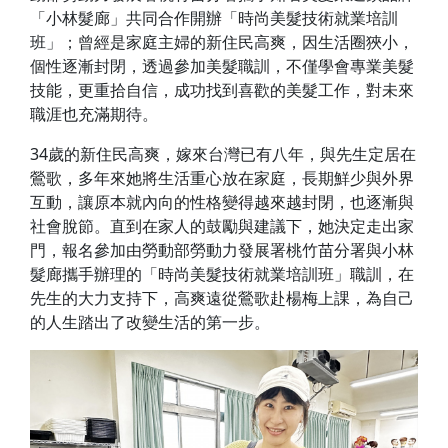
「小林髮廊」共同合作開辦「時尚美髮技術就業培訓
班」；曾經是家庭主婦的新住民高爽，因生活圈狹小，
個性逐漸封閉，透過參加美髮職訓，不僅學會專業美髮
技能，更重拾自信，成功找到喜歡的美髮工作，對未來
職涯也充滿期待。
34歲的新住民高爽，嫁來台灣已有八年，與先生定居在
鶯歌，多年來她將生活重心放在家庭，長期鮮少與外界
互動，讓原本就內向的性格變得越來越封閉，也逐漸與
社會脫節。直到在家人的鼓勵與建議下，她決定走出家
門，報名參加由勞動部勞動力發展署桃竹苗分署與小林
髮廊攜手辦理的「時尚美髮技術就業培訓班」職訓，在
先生的大力支持下，高爽遠從鶯歌赴楊梅上課，為自己
的人生踏出了改變生活的第一步。