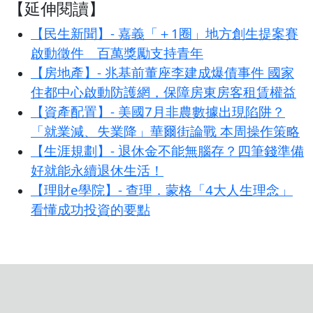
【延伸閱讀】
【民生新聞】- 嘉義「＋1圈」地方創生提案賽
啟動徵件 百萬獎勵支持青年
【房地產】- 兆基前董座李建成爆債事件 國家
住都中心啟動防護網，保障房東房客租賃權益
【資產配置】- 美國7月非農數據出現陷阱？
「就業減、失業降」華爾街論戰 本周操作策略
【生涯規劃】- 退休金不能無腦存？四筆錢準備
好就能永續退休生活！
【理財e學院】- 查理．蒙格「4大人生理念」
看懂成功投資的要點