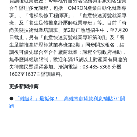
員訓後就業成效；今年桃竹苗分署陸續與多家知名企業
合作辦理多元課程，包括「OMRON產業自動化就業專
班」、「電梯裝修工程師班」、「創意快速剪髮就業專
班」及「養生足體推拿紓壓師就業專班」等。目前「時
尚美髮技術就業培訓班」第2期正熱烈招生中，至7月20
日截止，另有「創意快速剪髮就業專班第3期」及「養
生足體推拿紓壓師就業專班第2期」同步開放報名，結
訓後可優先媒合至合作廠商就業；課程全額政府補助，
無學歷與經驗限制，歡迎年滿15歲以上對產業有興趣的
失待業民眾踴躍參加。洽詢電話：03-485-5368 分機
1602至1637自辦訓練科。
更多新聞推薦
●
「雄挺利」最挺你！ 高雄青創貸款利息補貼7/1開
跑