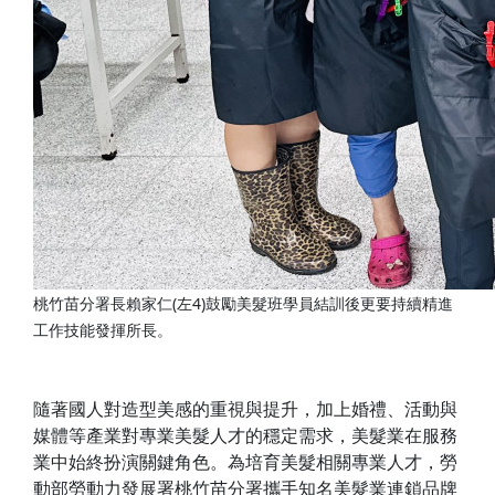
桃竹苗分署長賴家仁(左4)鼓勵美髮班學員結訓後更要持續精進
工作技能發揮所長。
隨著國人對造型美感的重視與提升，加上婚禮、活動與
媒體等產業對專業美髮人才的穩定需求，美髮業在服務
業中始終扮演關鍵角色。為培育美髮相關專業人才，勞
動部勞動力發展署桃竹苗分署攜手知名美髮業連鎖品牌