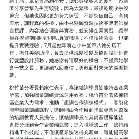
到手感，還是會感到不安，擔心剪壞客人的髮型，她笑
著分享曾幫先生剪頭髮，因為太緊張，最後乾脆收手沒
剪完，但她也因此更加努力練習、不斷突破自己。高爽
表示，課程真的很棒，由小林髮廊資深技術團隊老師親
自授課，內容結合理論與實務，並安排企業實習，讓學
員在學習期間即能接軌真實職場，不僅技術紮實，也能
提升實戰經驗；7月起她即將赴小林髮廊八德分店工
作，擔任美髮助理，負責提供洗髮護髮及協助設計師進
行髮型設計服務，她感謝有這麼好的機會，不僅讓她學
會一技之長，更讓她找回自信，勇敢面對未來的職涯挑
戰。
桃竹苗分署長賴家仁表示，為讓結訓學員皆能符合產業
所需，加強職業訓練資源運用效率，桃竹苗分署依據轄
區企業人力需求，推動「產訓合作訓練模式」，客製化
開辦職業訓練課程，講師則由合作廠商指派專業且資深
的培訓教育人員擔任，讓結訓學員在具備基礎職能後，
直接分派到合作企業端就業，進入職場邊工作，邊持續
精進工作技能，不僅讓產業快速補充新血，還能提高學