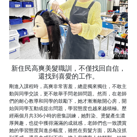
新住民高爽美髮職訓，不僅找回自信，
還找到喜愛的工作。
剛進入課程時，高爽非常害羞，總是獨來獨往，不敢主
動與同學交談，更不敢舉手問老師問題。然而，在老師
們的耐心教導和同學的鼓勵下，她才漸漸敞開心房，開
始與同學互動或提出問題，學習態度也越來越積極。歷
經兩個月共336小時的密集訓練，她對染、燙髮產生濃
厚興趣，也從中獲得滿滿的成就感，老師們也一致讚賞
她的學習態度與進步幅度，雖然在剪髮方面，因為沒抓