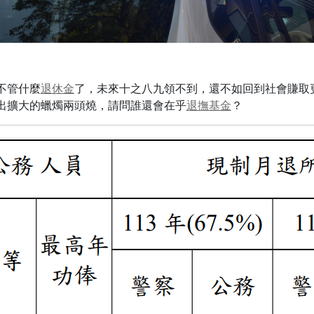
不管什麼
退休金
了，未來十之八九領不到，還不如回到社會賺取
出擴大的蠟燭兩頭燒，請問誰還會在乎
退撫基金
？