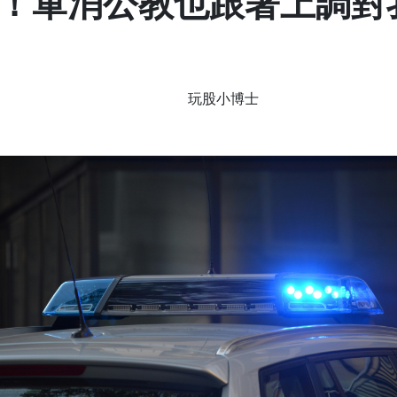
！軍消公教也跟著上調對
玩股小博士