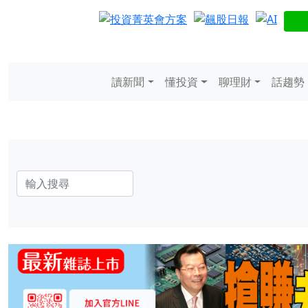
讀新聞
懂投資
聊理財
話趨勢