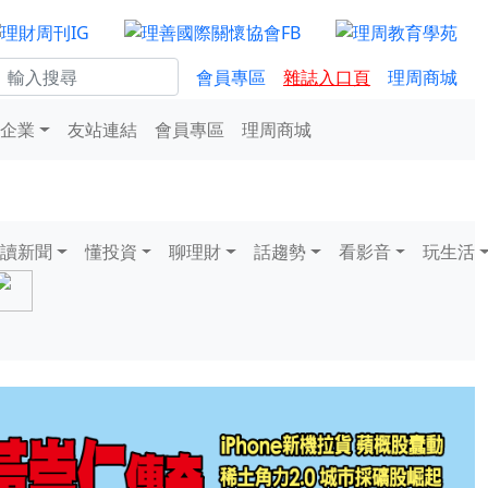
會員專區
雜誌入口頁
理周商城
企業
友站連結
會員專區
理周商城
讀新聞
懂投資
聊理財
話趨勢
看影音
玩生活